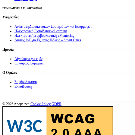
Γ.Ε.ΜΗ ΑΠΟΨΗ Α.Ε. : 044596607000
Υπηρεσίες
Ανάπτυξη Διαδικτυακών Συστημάτων και Εφαρμογών
Ηλεκτρονική Εκπαίδευση-eLearning
Ηλεκτρονική Συμβουλευτική-eMentoring
Λύσεις ΙοΤ για Έξυπνες Πόλεις – Smart Cities
Προφίλ
Λίγα λόγια για εμάς
Ευκαιρίες Καριέρας
Ο Όμιλος
Συμβουλευτική
Εκπαίδευση
© 2026 Apopsinet.
Cookie Policy
GDPR