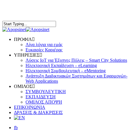
Skip
to
main
content
Close
Search
Menu
ΠΡΟΦΙΛ
Λίγα λόγια για εμάς
Ευκαιρίες Καριέρας
ΥΠΗΡΕΣΙΕΣ
Λύσεις ΙοΤ για Έξυπνες Πόλεις – Smart City Solutions
Ηλεκτρονική Εκπαίδευση – eLearning
Ηλεκτρονική Συμβουλευτική – eMentoring
Ανάπτυξη Διαδικτυακών Συστημάτων και Εφαρμογών-
Web Applications
ΟΜΙΛΟΣ
ΣΥΜΒΟΥΛΕΥΤΙΚΗ
ΕΚΠΑΙΔΕΥΣΗ
ΟΜΙΛΟΣ ΑΠΟΨΗ
ΕΠΙΚΟΙΝΩΝΙΑ
ΔΡΑΣΕΙΣ & ΔΙΑΚΡΙΣΕΙΣ
fb