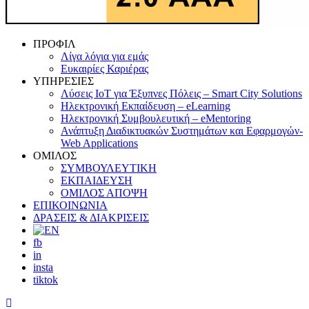
Close
ΠΡΟΦΙΛ
Menu
Λίγα λόγια για εμάς
Ευκαιρίες Καριέρας
ΥΠΗΡΕΣΙΕΣ
Λύσεις ΙοΤ για Έξυπνες Πόλεις – Smart City Solutions
Ηλεκτρονική Εκπαίδευση – eLearning
Ηλεκτρονική Συμβουλευτική – eMentoring
Ανάπτυξη Διαδικτυακών Συστημάτων και Εφαρμογών-
Web Applications
ΟΜΙΛΟΣ
ΣΥΜΒΟΥΛΕΥΤΙΚΗ
ΕΚΠΑΙΔΕΥΣΗ
ΟΜΙΛΟΣ ΑΠΟΨΗ
ΕΠΙΚΟΙΝΩΝΙΑ
ΔΡΑΣΕΙΣ & ΔΙΑΚΡΙΣΕΙΣ
fb
in
insta
tiktok