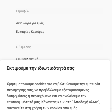
Προφίλ
Λίγα λόγια για εμάς
Ευκαιρίες Καριέρας
Ο Όμιλος
Συμβουλευτική
Εκτιμούμε την ιδιωτικότητά σας
Εκπαίδευση
Χρησιμοποιούμε cookies για να βελτιώσουμε την εμπειρία
περιήγησής σας, να προβάλλουμε εξατομικευμένες
διαφημίσεις ή περιεχόμενο και να αναλύουμε την
επισκεψιμότητά μας. Κάνοντας κλικ στο "Αποδοχή όλων",
συναινείτε στη χρήση των cookies από εμάς.