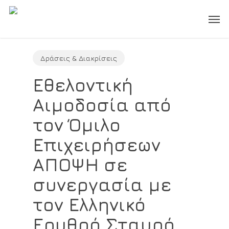
Skip
Men
to
main
content
Δράσεις & Διακρίσεις
Εθελοντική
Αιμοδοσία από
τον Όμιλο
Επιχειρήσεων
ΑΠΟΨΗ σε
συνεργασία με
τον Ελληνικό
Ερυθρό Σταυρό